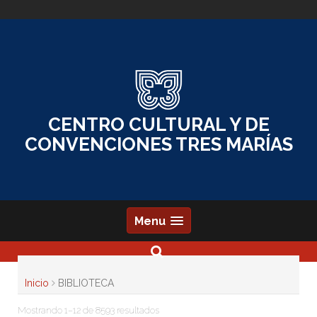
Skip
to
content
CENTRO CULTURAL Y DE
CONVENCIONES TRES MARÍAS
Menu
Inicio
BIBLIOTECA
Mostrando 1–12 de 8593 resultados