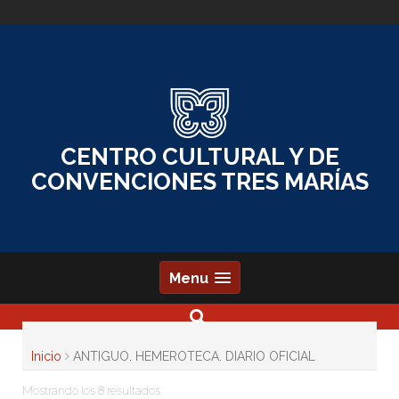
Skip
to
content
CENTRO CULTURAL Y DE
CONVENCIONES TRES MARÍAS
Menu
Inicio
ANTIGUO. HEMEROTECA. DIARIO OFICIAL
Mostrando los 8 resultados