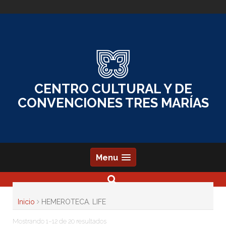
Skip
to
content
CENTRO CULTURAL Y DE
CONVENCIONES TRES MARÍAS
Menu
Inicio
HEMEROTECA. LIFE
Mostrando 1–12 de 20 resultados