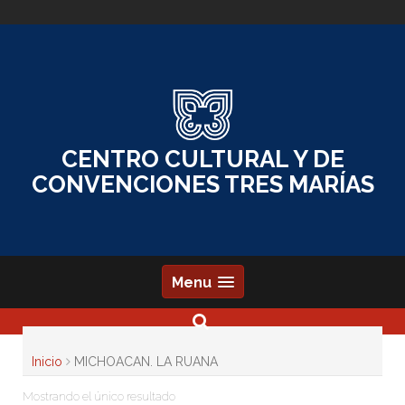
Skip
to
content
CENTRO CULTURAL Y DE
CONVENCIONES TRES MARÍAS
Menu
Inicio
MICHOACAN. LA RUANA
Mostrando el único resultado