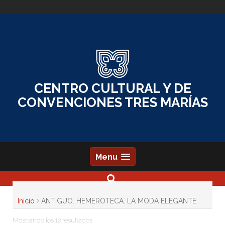
Skip
to
content
CENTRO CULTURAL Y DE
CONVENCIONES TRES MARÍAS
Menu
Inicio
ANTIGUO. HEMEROTECA. LA MODA ELEGANTE
Mostrando los 12 resultados