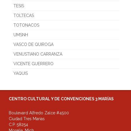
TESIS
TOLTECAS
TOTONACOS
UMSNH
VASCO DE QUIROGA
VENUSTIANO CARRANZA
VICENTE GUERRERO
YAQUIS
CENTRO CULTURAL Y DE CONVENCIONES 3 MARÍAS
Boulevard Alfredo Zalce #4500
Ciudad Tres Marias
C.P. 58254
Morelia, Mich.