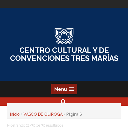
Skip
to
content
CENTRO CULTURAL Y DE
CONVENCIONES TRES MARÍAS
Menu
Inicio
VASCO DE QUIROGA
Página 6
Mostrando 61–70 de 70 resultados