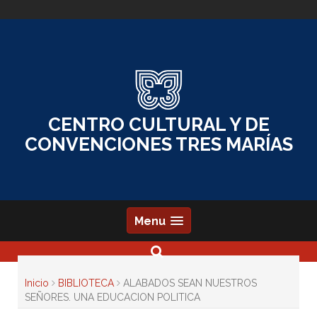
Skip
to
content
CENTRO CULTURAL Y DE
CONVENCIONES TRES MARÍAS
Menu
Inicio
BIBLIOTECA
ALABADOS SEAN NUESTROS
SEÑORES. UNA EDUCACION POLITICA