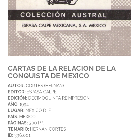
CARTAS DE LA RELACION DE LA
CONQUISTA DE MEXICO
AUTOR:
CORTES (HERNAN)
EDITOR:
ESPASA CALPE
EDICIÓN:
DECIMOQUINTA REIMPRESION
AÑO:
1994
LUGAR:
MEXICO D. F.
PAÍS:
MEXICO
PÁGINAS:
300 PP.
TEMARIO:
HERNAN CORTES
ID:
396.001