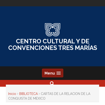
Skip
to
content
CENTRO CULTURAL Y DE
CONVENCIONES TRES MARÍAS
Menu
Inicio
BIBLIOTECA
CARTAS DE LA RELACION DE LA
CONQUISTA DE MEXICO