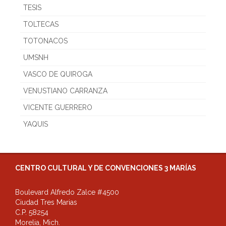
TESIS
TOLTECAS
TOTONACOS
UMSNH
VASCO DE QUIROGA
VENUSTIANO CARRANZA
VICENTE GUERRERO
YAQUIS
CENTRO CULTURAL Y DE CONVENCIONES 3 MARÍAS
Boulevard Alfredo Zalce #4500
Ciudad Tres Marias
C.P. 58254
Morelia, Mich.