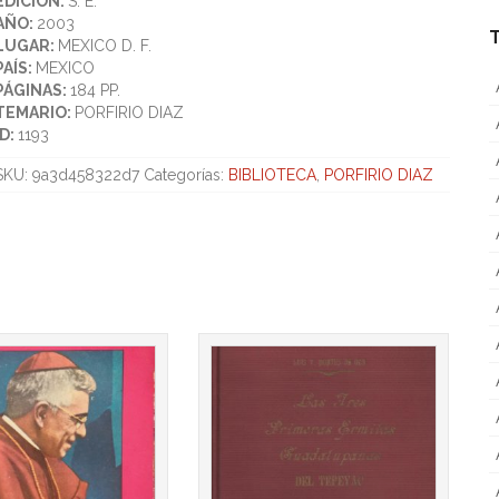
EDICIÓN:
S. E.
AÑO:
2003
LUGAR:
MEXICO D. F.
PAÍS:
MEXICO
PÁGINAS:
184 PP.
TEMARIO:
PORFIRIO DIAZ
ID:
1193
SKU:
9a3d458322d7
Categorías:
BIBLIOTECA
,
PORFIRIO DIAZ