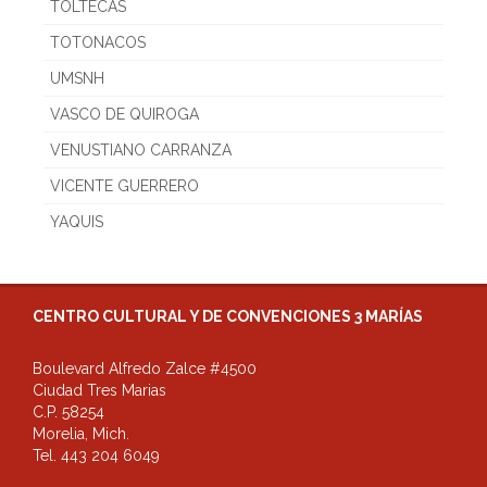
TOLTECAS
TOTONACOS
UMSNH
VASCO DE QUIROGA
VENUSTIANO CARRANZA
VICENTE GUERRERO
YAQUIS
CENTRO CULTURAL Y DE CONVENCIONES 3 MARÍAS
Boulevard Alfredo Zalce #4500
Ciudad Tres Marias
C.P. 58254
Morelia, Mich.
Tel. 443 204 6049