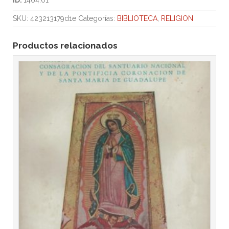
ID:
1464.01
SKU:
423213179d1e
Categorías:
BIBLIOTECA
,
RELIGION
Productos relacionados