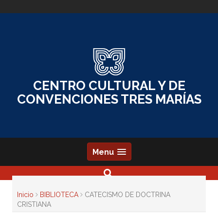
Skip
to
content
CENTRO CULTURAL Y DE
CONVENCIONES TRES MARÍAS
Menu
Inicio
BIBLIOTECA
CATECISMO DE DOCTRINA
CRISTIANA