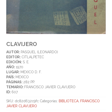
CLAVIJERO
AUTOR:
PASQUEL (LEONARDO)
EDITOR:
CITLALPETEC
EDICIÓN:
S. E.
AÑO:
1970
LUGAR:
MEXICO D. F.
PAÍS:
MEXICO
PÁGINAS:
282 PP.
TEMARIO:
FRANCISCO JAVIER CLAVIJERO
ID:
607
SKU:
dc82d632c9fc
Categorías:
BIBLIOTECA
,
FRANCISCO
JAVIER CLAVIJERO