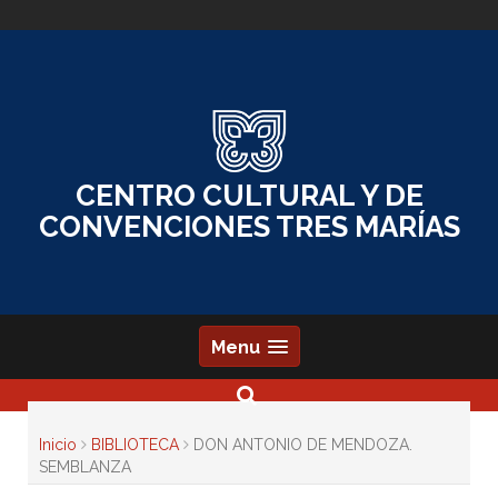
Skip
to
content
CENTRO CULTURAL Y DE
CONVENCIONES TRES MARÍAS
Menu
Inicio
BIBLIOTECA
DON ANTONIO DE MENDOZA.
SEMBLANZA