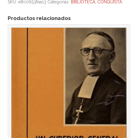
SKU:
e8c0653fea13
Categorías:
BIBLIOTECA
,
CONQUISTA
Productos relacionados