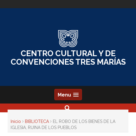
Skip
to
content
CENTRO CULTURAL Y DE
CONVENCIONES TRES MARÍAS
Menu
Inicio
BIBLIOTECA
EL ROBO DE LOS BIENES DE LA
IGLESIA, RUINA DE LOS PUEBLOS