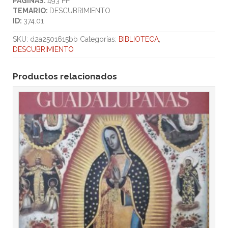
PÁGINAS:
493 PP.
TEMARIO:
DESCUBRIMIENTO
ID:
374.01
SKU:
d2a2501615bb
Categorías:
BIBLIOTECA
,
DESCUBRIMIENTO
Productos relacionados