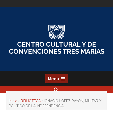
Skip
to
content
CENTRO CULTURAL Y DE
CONVENCIONES TRES MARÍAS
Menu
Inicio
BIBLIOTECA
IGNACIO LOPEZ RAYON, MILITAR Y
POLITICO DE LA INDEPENDENCIA