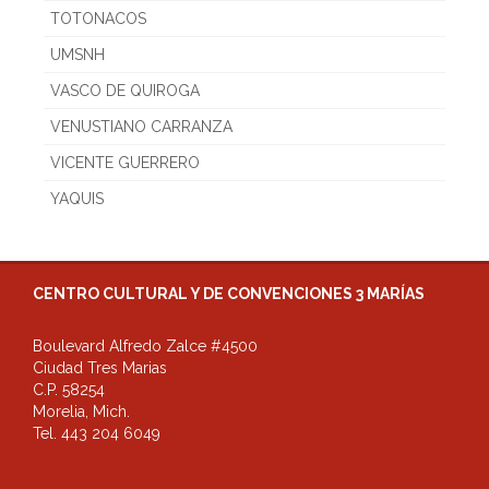
TOTONACOS
UMSNH
VASCO DE QUIROGA
VENUSTIANO CARRANZA
VICENTE GUERRERO
YAQUIS
CENTRO CULTURAL Y DE CONVENCIONES 3 MARÍAS
Boulevard Alfredo Zalce #4500
Ciudad Tres Marias
C.P. 58254
Morelia, Mich.
Tel. 443 204 6049