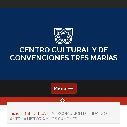
Skip
to
content
CENTRO CULTURAL Y DE
CONVENCIONES TRES MARÍAS
Menu
Inicio
BIBLIOTECA
LA EXCOMUNION DE HIDALGO
ANTE LA HISTORIA Y LOS CANONES