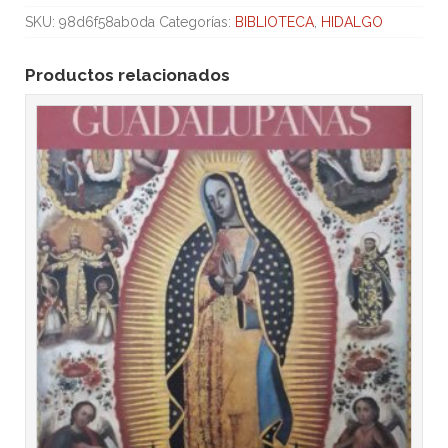
SKU:
98d6f58ab0da
Categorías:
BIBLIOTECA
,
HIDALGO
Productos relacionados