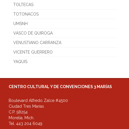
TOLTECAS
TOTONACOS
UMSNH
VASCO DE QUIROGA
VENUSTIANO CARRANZA
VICENTE GUERRERO
YAQUIS
CENTRO CULTURAL Y DE CONVENCIONES 3 MARÍAS
Boulevard Alfredo Zalce #4500
Ciudad Tres Marias
C.P. 58254
Morelia, Mich.
Tel. 443 204 6049