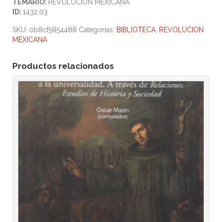
TEMARIO:
REVOLUCION MEXICANA
ID:
1432.03
SKU:
0b8cf5854488
Categorías:
BIBLIOTECA
,
REVOLUCION
MEXICANA
Productos relacionados