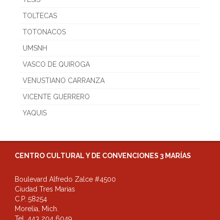
TOLTECAS
TOTONACOS
UMSNH
VASCO DE QUIROGA
VENUSTIANO CARRANZA
VICENTE GUERRERO
YAQUIS
CENTRO CULTURAL Y DE CONVENCIONES 3 MARÍAS
Boulevard Alfredo Zalce #4500
Ciudad Tres Marias
C.P. 58254
Morelia, Mich.
Tel. 443 204 6049