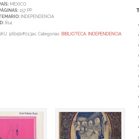
PAÍS:
MEXICO
PÁGINAS:
157 PP.
TEMARIO:
INDEPENDENCIA
ID:
814
SKU:
96b9bff013ac
Categorías:
BIBLIOTECA
,
INDEPENDENCIA