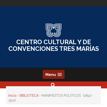
Skip
to
content
CENTRO CULTURAL Y DE
CONVENCIONES TRES MARÍAS
Menu
Inicio
BIBLIOTECA
MANIFIESTOS POLITICOS ¨(1892-
1912)