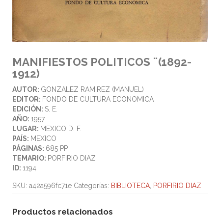
MANIFIESTOS POLITICOS ¨(1892-
1912)
AUTOR:
GONZALEZ RAMIREZ (MANUEL)
EDITOR:
FONDO DE CULTURA ECONOMICA
EDICIÓN:
S. E.
AÑO:
1957
LUGAR:
MEXICO D. F.
PAÍS:
MEXICO
PÁGINAS:
685 PP.
TEMARIO:
PORFIRIO DIAZ
ID:
1194
SKU:
a42a596fc71e
Categorías:
BIBLIOTECA
,
PORFIRIO DIAZ
Productos relacionados