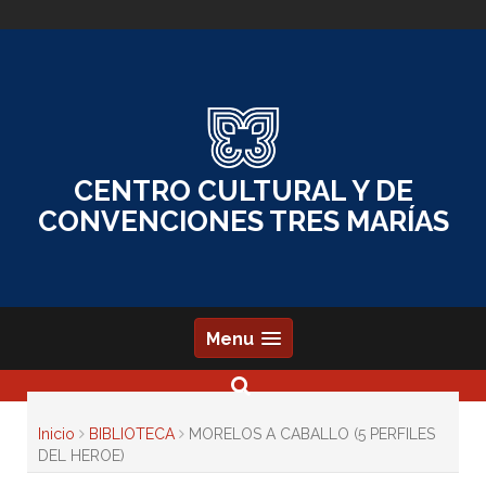
Skip
to
content
CENTRO CULTURAL Y DE
CONVENCIONES TRES MARÍAS
Menu
Inicio
BIBLIOTECA
MORELOS A CABALLO (5 PERFILES
DEL HEROE)