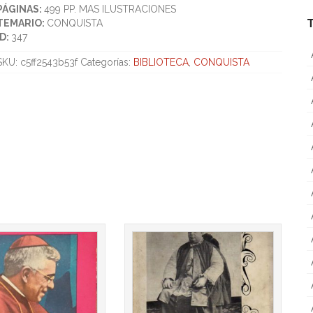
PÁGINAS:
499 PP. MAS ILUSTRACIONES
TEMARIO:
CONQUISTA
ID:
347
SKU:
c5ff2543b53f
Categorías:
BIBLIOTECA
,
CONQUISTA