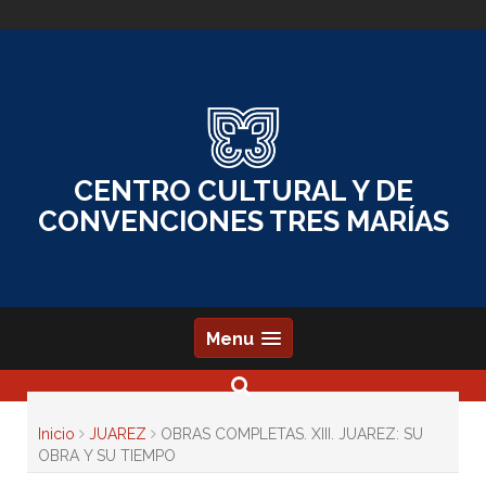
Skip
to
content
CENTRO CULTURAL Y DE
CONVENCIONES TRES MARÍAS
Menu
Inicio
JUAREZ
OBRAS COMPLETAS. XIII. JUAREZ: SU
OBRA Y SU TIEMPO