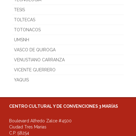
TESIS
TOLTECAS
TOTONACOS
UMSNH
VASCO DE QUIROGA
VENUSTIANO CARRANZA
VICENTE GUERRERO
YAQUIS
CENTRO CULTURAL Y DE CONVENCIONES 3 MARÍAS
Boulevard Alfredo Zalce #4500
Ciudad Tres Marias
C.P. 58254