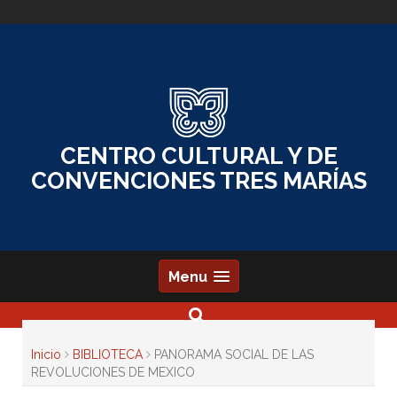
Skip
to
content
CENTRO CULTURAL Y DE
CONVENCIONES TRES MARÍAS
Menu
Inicio
BIBLIOTECA
PANORAMA SOCIAL DE LAS
REVOLUCIONES DE MEXICO