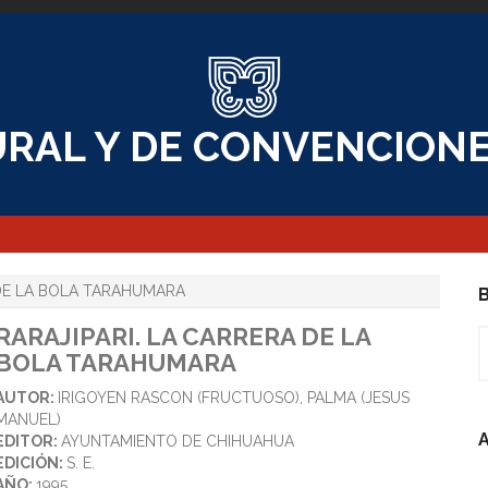
RAL Y DE CONVENCIONE
 DE LA BOLA TARAHUMARA
B
RARAJIPARI. LA CARRERA DE LA
B
BOLA TARAHUMARA
AUTOR:
IRIGOYEN RASCON (FRUCTUOSO), PALMA (JESUS
MANUEL)
A
EDITOR:
AYUNTAMIENTO DE CHIHUAHUA
EDICIÓN:
S. E.
AÑO:
1995