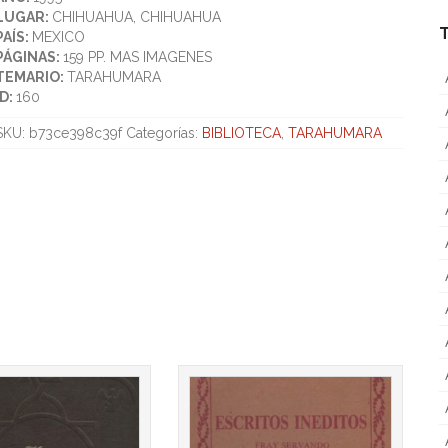
LUGAR:
CHIHUAHUA, CHIHUAHUA
PAÍS:
MEXICO
PÁGINAS:
159 PP. MAS IMAGENES
TEMARIO:
TARAHUMARA
ID:
160
SKU:
b73ce398c39f
Categorías:
BIBLIOTECA
,
TARAHUMARA